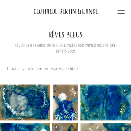
CLOTHILDE BERTIN LALANDE
RÊVES BLEUS
Rêveries à l'ombre du bleu allongées sur papier argentique.
Depuis 2021
Tirages cyanolumen en expression libre